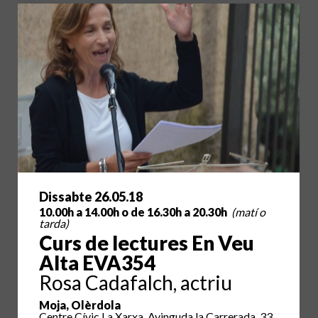
Dissabte 26.05.18
10.00h a 14.00h o de 16.30h a 20.30h
(matí o
tarda)
Curs de lectures En Veu
Alta EVA354
Rosa Cadafalch, actriu
Moja, Olèrdola
Centre Cívic La Xarxa, Avinguda la Carrerada, 33