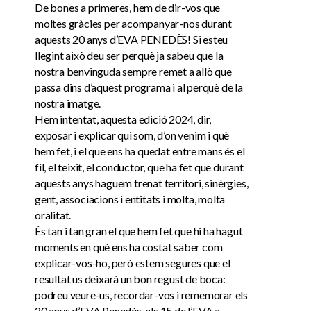
De bones a primeres, hem de dir-vos que
moltes gràcies per acompanyar-nos durant
aquests 20 anys d’EVA PENEDÈS! Si esteu
llegint això deu ser perquè ja sabeu que la
nostra benvinguda sempre remet a allò que
passa dins d’aquest programa i al perquè de la
nostra imatge.
Hem intentat, aquesta edició 2024, dir,
exposar i explicar qui som, d’on venim i què
hem fet, i el que ens ha quedat entre mans és el
fil, el teixit, el conductor, que ha fet que durant
aquests anys haguem trenat territori, sinèrgies,
gent, associacions i entitats i molta, molta
oralitat.
És tan i tan gran el que hem fet que hi ha hagut
moments en què ens ha costat saber com
explicar-vos-ho, però estem segures que el
resultat us deixarà un bon regust de boca:
podreu veure-us, recordar-vos i rememorar els
20 anys d’EVA Penedès, els 15 de l’EVA a