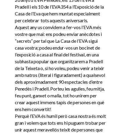
Pradell i els 10 de l’EVA354 a l’Exposició de la
Casa de l’Eva que hem muntat especialment
per celebrar tots aquests aniversaris.
Aquest any us convidem a fer-vos l’EVA més
vostre que mai: ens podeu enviar anècdotes i
“secrets” per tal que La Casa de l’EVA sigui
casa vostra; podeu endur-vos un bocinet de
l’exposició a casa al final del festival, en una
subhasta popular que organitzarem a Pradell
de la Teixeta o, si ho voleu, podeu venir a teixir
amb natros (literal i figuradament) a qualsevol
dels aproximadament 90 espectacles d’entre
Penedès i Pradell. Porteu les agulles, feu mitja,
feu punt, ganxet o malla, tot ho unirem per
crear aquest immens tapís de persones en què
ens hem convertit!
Perquè l’EVA és humil però casa nostra és molt
gran i volem que tots ens hi puguem trobar per
unir aquest meravellós teixit de persones que