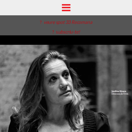
?
veure spot 33 Recomana
? s
ubscriu-te!