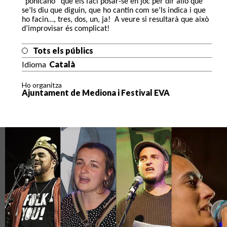
“ponicano” que els faci posar-se en joc per dir allò que
se’ls diu que diguin, que ho cantin com se’ls indica i que
ho facin…, tres, dos, un, ja!
A veure si resultarà que això
d’improvisar és complicat!
Tots els públics
Idioma
Català
Ho organitza
Ajuntament de Mediona i Festival EVA