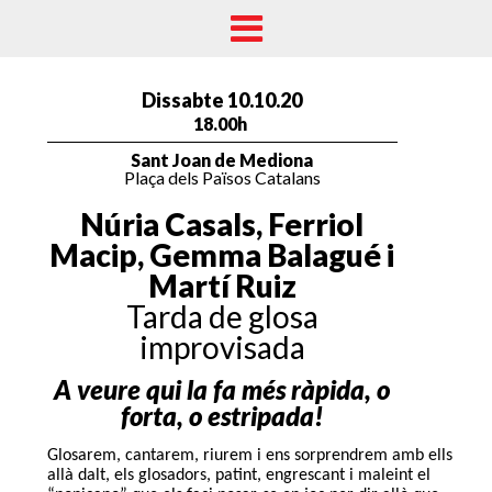
Dissabte 10.10.20
18.00h
Sant Joan de Mediona
Plaça dels Països Catalans
Núria Casals, Ferriol
Macip, Gemma Balagué i
Martí Ruiz
Tarda de glosa
improvisada
A veure qui la fa més ràpida, o
forta, o estripada!
Glosarem, cantarem, riurem i ens sorprendrem amb ells
allà dalt, els glosadors, patint, engrescant i maleint el