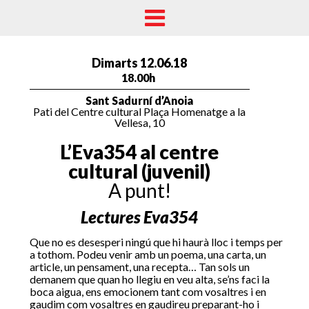
Dimarts 12.06.18
18.00h
Sant Sadurní d’Anoia
Pati del Centre cultural Plaça Homenatge a la
Vellesa, 10
L’Eva354 al centre
cultural (juvenil)
A punt!
Lectures Eva354
Que no es desesperi ningú que hi haurà lloc i temps per
a tothom. Podeu venir amb un poema, una carta, un
article, un pensament, una recepta… Tan sols un
demanem que quan ho llegiu en veu alta, se’ns faci la
boca aigua, ens emocionem tant com vosaltres i en
gaudim com vosaltres en gaudireu preparant-ho i