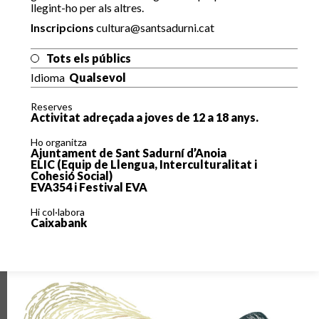
llegint-ho per als altres.
Inscripcions
cultura@santsadurni.cat
Tots els públics
Idioma
Qualsevol
Reserves
Activitat adreçada a joves de 12 a 18 anys.
Ho organitza
Ajuntament de Sant Sadurní d’Anoia
ELIC (Equip de Llengua, Interculturalitat i
Cohesió Social)
EVA354 i Festival EVA
Hi col·labora
Caixabank