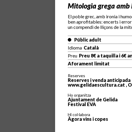
Mitologia grega amb h
El poble grec, amb ironia i humor
ben aprofitables: encerts i error
un compendi de lliçons de la mito
Públic adult
Idioma
Català
Preu
Preu 8€ a taquilla i 6€ a
Aforament limitat
Reserves
Reserves i venda anticipada
www.gelidaescultura.cat , O
Ho organitza
Ajuntament de Gelida
Festival EVA
Hi col·labora
Àgora vins i copes