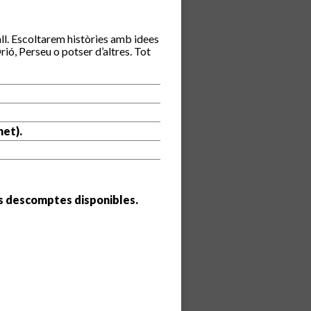
rall. Escoltarem històries amb idees
ió, Perseu o potser d’altres. Tot
net).
ls descomptes disponibles.