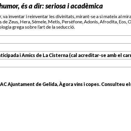
umor, és a dir: seriosa i acadèmica
, va inventar i reinventar les divinitats, mirant-se a si mateix al mi
s de Zeus, Hera, Sèmele, Metis, Persèfone, Adonis, Afrodita, Eos, Or
logia grega sobre l’art de la seducció.
nticipada i Amics de La Cisterna (cal acreditar-se amb el car
AC Ajuntament de Gelida, Àgora vins i copes. Consulteu e