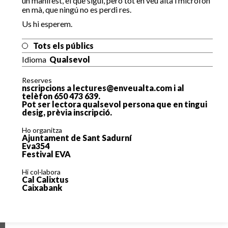
un manifest, el que sigui, però tot en veu alta i micròfon
en mà, que ningú no es perdi res.
Us hi esperem.
Tots els públics
Idioma
Qualsevol
Reserves
nscripcions a lectures@enveualta.com i al
telèfon 650 473 639.
Pot ser lectora qualsevol persona que en tingui
desig, prèvia inscripció.
Ho organitza
Ajuntament de Sant Sadurní
Eva354
Festival EVA
Hi col·labora
Cal Calixtus
Caixabank