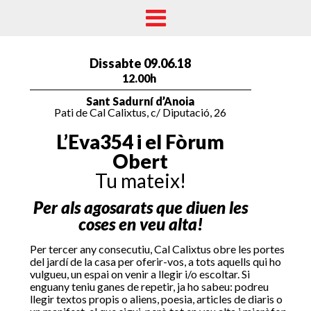
Dissabte 09.06.18
12.00h
Sant Sadurní d’Anoia
Pati de Cal Calixtus, c/ Diputació, 26
L’Eva354 i el Fòrum
Obert
Tu mateix!
Per als agosarats que diuen les
coses en veu alta!
Per tercer any consecutiu, Cal Calixtus obre les portes
del jardí de la casa per oferir-vos, a tots aquells qui ho
vulgueu, un espai on venir a llegir i/o escoltar. Si
enguany teniu ganes de repetir, ja ho sabeu: podreu
llegir textos propis o aliens, poesia, articles de diaris o