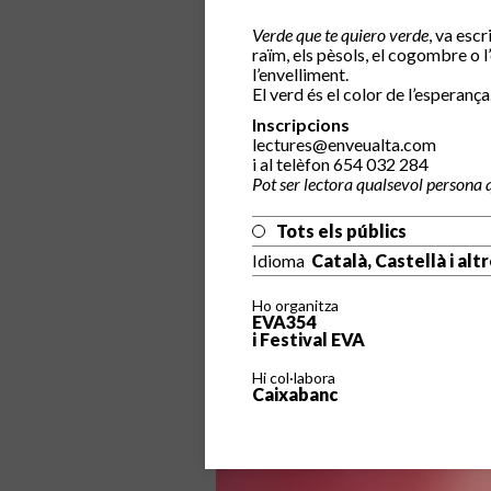
Verde que te quiero verde
, va esc
raïm, els pèsols, el cogombre o l
l’envelliment.
El verd és el color de l’esperança
Inscripcions
lectures@enveualta.com
i al telèfon 654 032 284
Pot ser lectora qualsevol persona
Tots els públics
Idioma
Català, Castellà i alt
Ho organitza
EVA354
i Festival EVA
Hi col·labora
Caixabanc