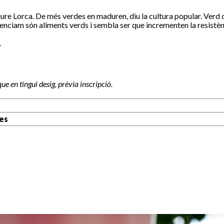
riure Lorca. De més verdes en maduren, diu la cultura popular. Verd qu
’enciam són aliments verds i sembla ser que incrementen la resistènci
.
 que
en tingui desig, prèvia inscripció.
res