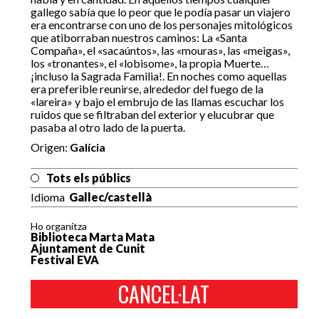
gallego sabía que lo peor que le podía pasar un viajero
era encontrarse con uno de los personajes mitológicos
que atiborraban nuestros caminos: La «Santa
Compaña», el «sacaúntos», las «mouras», las «meigas»,
los «tronantes», el «lobisome», la propia Muerte…
¡incluso la Sagrada Familia!. En noches como aquellas
era preferible reunirse, alrededor del fuego de la
«lareira» y bajo el embrujo de las llamas escuchar los
ruidos que se filtraban del exterior y elucubrar que
pasaba al otro lado de la puerta.
Origen:
Galícia
Tots els públics
Idioma
Gallec/castellà
Ho organitza
Biblioteca Marta Mata
Ajuntament de Cunit
Festival EVA
CANCEL·LAT