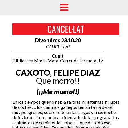
CANCEL·LAT
Divendres 23.10.20
CANCEL·LAT
Cunit
Biblioteca Marta Mata, Carrer de l creueta, 17
CAXOTO, FELIPE DIAZ
Que morro!!
(¡¡Me muero!!)
En los tiempos que no había farolas, ni linternas, ni luces
de coches,… los caminos gallegos tenían fama de ser
muy peligrosos; sobre todo en las largas y frías noches
de invierno. Y no por lo accidentado de la geografía, los
asaltantes de caminos, los lobos…, que de todo eso
había y en cantidad. En aquellos tiempos cualquier