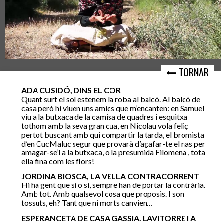
TORNAR
ADA CUSIDÓ, DINS EL COR
Quant surt el sol estenem la roba al balcó. Al balcó de
casa però hi viuen uns amics que m’encanten: en Samuel
viu a la butxaca de la camisa de quadres i esquitxa
tothom amb la seva gran cua, en Nicolau vola feliç
pertot buscant amb qui compartir la tarda, el bromista
d’en CucMaluc segur que provarà d’agafar-te el nas per
amagar-se’l a la butxaca, o la presumida Filomena , tota
ella fina com les flors!
JORDINA BIOSCA, LA VELLA CONTRACORRENT
Hi ha gent que si o sí, sempre han de portar la contrària.
Amb tot. Amb qualsevol cosa que proposis. I son
tossuts, eh? Tant que ni morts canvien…
ESPERANCETA DE CASA GASSIA, LAVITORRE I A