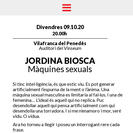
Divendres 09.10.20
20.00h
Vilafranca del Penedès
Auditori del Vinseum
JORDINA BIOSCA
Màquines sexuals
Si tinc intel·ligència, és que estic viu. Es pot generar
artificialment l’espurna de la ment o l’ànima. Una
màquina sexual masculina es limitaria al fal·lus. I una de
femenina… L’ideal és aquell qui no replica. Puc
desendollar aquell qui pensa artificialment com qui
desendolla una torradora. I si me n’enamoro i mor, seré
vidu. O vídua.
Ara ho torneu a llegir i poseu un interrogant rere cada
frase.