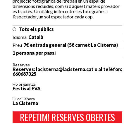
projecció fotogràfica del treball en un espai de
dimensions reduïdes, com si d’aquest mateix provador
es tractés. Un diàleg íntim entre les fotografies i
l’espectador, un sol espectador cada cop.
Tots els públics
Idioma
Català
Preu
7€ entrada general (5€ carnet La Cisterna)
1 persona per passi
Reserves
Reserves: lacisterna@lacisterna.cat o al telèfon:
660687325
Ho organitza
Festival EVA
Hi col·labora
La Cisterna
REPETIM! RESERVES OBERTES