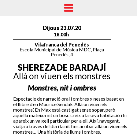
Dijous 23.07.20
18.00h
Vilafranca del Penedès
Escola Municipal de Música MDC, Plaça
Penedès, 4
SHEREZADE BARDAJÍ
Allà on viuen els monstres
Monstres, nit i ombres
Espectacle de narració oral i ombres xineses basat en
el llibre d’en Maurice Sendak ‘Allà on viuen els
monstres’. En Max està castigat sense sopar, però
aquella mateixa nit un bosc creix a la seva habitació i hi
apareix un vaixell particular per a ell. Així, navegant,
viatja a través del dia i la nit fins arribar allà on viuen els
monstres… Una història de llums i ombres.