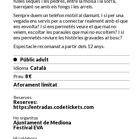
fulles seques i les pedres, entre la molsa i la sorra,
barrejant-se amb els fongs i les arrels.
Sempre duem un telèfon mòbil al damunt. I si per una
vegada ens servís per a connectar realment amb el que
ens envolta? I si ens permetés veure el que mai no
veiem, escoltar les paraules que mai no escoltem? I si
ens permetés reviure les històries gravades al bosc?
Espectacle recomanat a partir dels 12 anys.
Públic adult
Idioma
Català
Preu
8 €
Aforament limitat
Reserves
Reserves:
https://entradas.codetickets.com
Ho organitza
Ajuntament de Mediona
Festival EVA
Hi col·labora