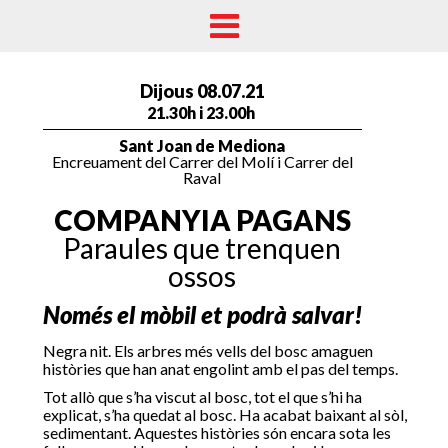
Dijous 08.07.21
21.30h i 23.00h
Sant Joan de Mediona
Encreuament del Carrer del Molí i Carrer del
Raval
COMPANYIA PAGANS
Paraules que trenquen
ossos
Només el mòbil et podrà salvar!
Negra nit. Els arbres més vells del bosc amaguen
històries que han anat engolint amb el pas del temps.
Tot allò que s’ha viscut al bosc, tot el que s’hi ha
explicat, s’ha quedat al bosc. Ha acabat baixant al sòl,
sedimentant. Aquestes històries són encara sota les