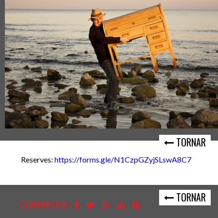
TORNAR
Reserves:
https://forms.gle/N1CzpGZyjSLswA8C7
TORNAR
COMPARTEIX :