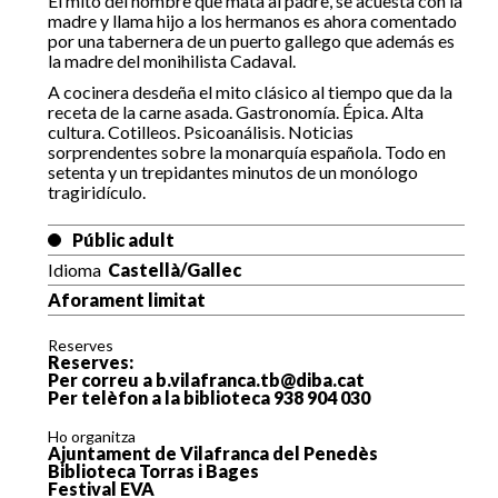
El mito del hombre que mata al padre, se acuesta con la
madre y llama hijo a los hermanos es ahora comentado
por una tabernera de un puerto gallego que además es
la madre del monihilista Cadaval.
A cocinera desdeña el mito clásico al tiempo que da la
receta de la carne asada. Gastronomía. Épica. Alta
cultura. Cotilleos. Psicoanálisis. Noticias
sorprendentes sobre la monarquía española. Todo en
setenta y un trepidantes minutos de un monólogo
tragiridículo.
Públic adult
Idioma
Castellà/Gallec
Aforament limitat
Reserves
Reserves:
Per correu a b.vilafranca.tb@diba.cat
Per telèfon a la biblioteca 938 904 030
Ho organitza
Ajuntament de Vilafranca del Penedès
Biblioteca Torras i Bages
Festival EVA