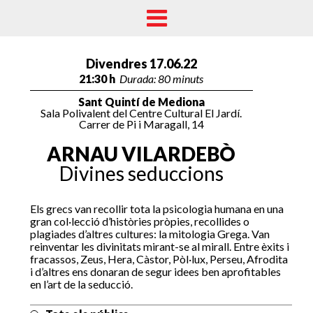
Divendres 17.06.22
21:30 h
Durada: 80 minuts
Sant Quintí de Mediona
Sala Polivalent del Centre Cultural El Jardí.
Carrer de Pi i Maragall, 14
ARNAU VILARDEBÒ
Divines seduccions
Els grecs van recollir tota la psicologia humana en una
gran col·lecció d’històries pròpies, recollides o
plagiades d’altres cultures: la mitologia Grega. Van
reinventar les divinitats mirant-se al mirall. Entre èxits i
fracassos, Zeus, Hera, Càstor, Pòl·lux, Perseu, Afrodita
i d’altres ens donaran de segur idees ben aprofitables
en l’art de la seducció.