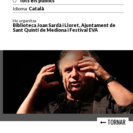
Tots els públics
Idioma
Català
Ho organitza
Biblioteca Joan Sardà i Lloret, Ajuntament de
Sant Quintí de Mediona i Festival EVA
TORNAR