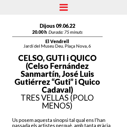
Dijous 09.06.22
20.00 h
Durada: 75 minuts
El Vendrell
Jardí del Museu Deu. Plaça Nova, 6
CELSO, GUTI i QUICO
(Celso Fernández
Sanmartín, José Luis
Gutiérrez “Guti” i Quico
Cadaval)
TRES VELLAS (POLO
MENOS)
Us
p
osem
aqu
e
st
a
sinopsi
t
al
qual
ens
l’h
a
n
passada
els
arti
st
e
s
pe
r
qu
è
, amb
t
a
n
t
a
g
r
à
c
i
a