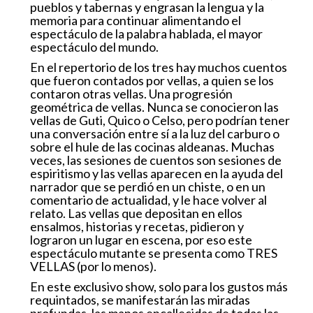
pu
e
b
l
o
s
y
t
a
b
e
r
n
as
y eng
r
asan
l
a
lengua
y
l
a
memoria
pa
r
a
c
o
n
tinuar
alime
n
t
ando
e
l
espec
t
áculo
d
e
la palab
r
a
h
a
blada,
e
l m
ay
or
espec
t
áculo
del
mundo.
En
el
r
e
pe
r
t
or
i
o
d
e
l
os
t
r
es
h
a
y
m
u
c
h
os
c
u
e
n
t
os
q
u
e
f
u
e
r
on
c
o
nt
ados
p
or
v
e
llas
, a
quien
se
l
os
co
n
t
a
r
on
o
t
r
as
v
e
l
l
as
.
Una
p
r
og
r
e
sión
g
eom
é
trica
de
v
e
lla
s
.
Nun
c
a se
c
onocie
r
on las
vellas
d
e
Guti,
Qui
c
o
o
Cels
o
,
p
e
r
o
podrían
t
ener
una
c
o
n
v
e
r
sación
e
n
t
r
e
sí
a la
luz
d
el
c
arbu
r
o
o
sob
r
e
el
hule
de
las
c
ocinas
aldeanas. Muchas
v
eces,
las
sesiones
d
e
cue
n
t
os
son
sesiones
d
e
espiriti
s
mo y
l
as
vell
a
s
apa
r
ecen
en
la
a
yuda
d
el
n
ar
r
ador
que
se
p
e
r
dió
en
un
chi
s
t
e,
o
en
un
c
o
me
n
t
a
r
io de actualidad,
y
l
e hace
v
olver
al
r
el
at
o.
Las
vellas
que
d
epo
s
i
t
an
en
ellos
ensalmos,
hi
s
t
o
r
ias
y
r
ece
t
as,
pidi
e
r
on
y
l
o
g
r
a
r
on
un
l
u
g
ar
en
escena,
por
eso
e
st
e
espec
t
áculo
mu
t
a
n
t
e
se
p
r
ese
n
t
a
c
omo
TR
E
S
VELLAS
(por
lo
menos
)
.
En
e
s
t
e
ex
clu
s
i
v
o
sh
o
w
,
solo
p
a
r
a
los
g
u
s
t
os
más
r
e
q
ui
n
t
a
d
os,
s
e
ma
n
i
f
e
st
a
r
á
n
l
as
mi
r
a
das
p
r
ofundas,
las
manos
en
c
allecidas de
t
odas
l
as