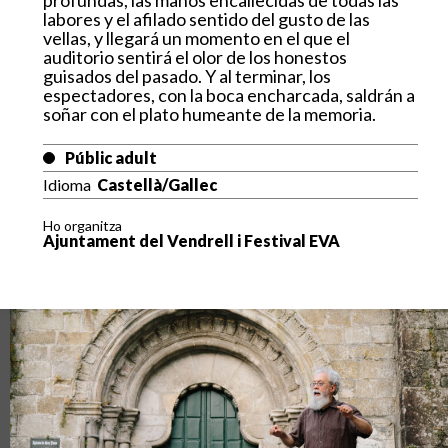
l
abo
r
es
y
el
a
filado se
n
tido
del
gu
s
t
o
de
l
as
vella
s
,
y
lle
g
a
r
á
un
mome
n
t
o
en
el
que
el
audi
t
orio
se
n
ti
r
á el
o
l
or
d
e
l
os
h
o
n
e
s
t
os
g
ui
sa
d
o
s
d
el
p
as
a
d
o.
Y
al
t
erm
i
n
a
r
,
l
os
espec
t
ado
r
es,
c
on la
bo
c
a
encha
r
c
ada,
sald
r
án
a
soñar
con
e
l
pl
at
o
humea
n
t
e
de
la memoria.
Públic adult
Idioma
Castellà/Gallec
Ho organitza
Ajuntament del Vendrell i Festival EVA