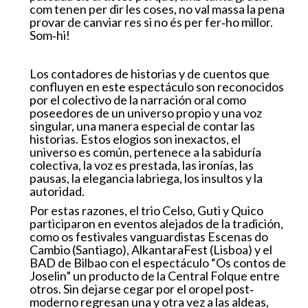
c
o
m
t
e
n
e
n
p
er
di
r
l
e
s
c
oses,
n
o
v
al
massa
l
a
pena
p
r
o
v
ar
d
e
c
a
n
viar
r
e
s
si
no
és
per
f
e
r
‐ho
millo
r
.
Som‐hi!
Los
co
n
t
ado
r
es
d
e
hi
s
t
orias
y
de
c
ue
n
t
os que
c
on
f
u
y
en
e
n
e
s
t
e
espec
t
áculo s
o
n
r
e
c
o
n
o
cid
os
p
or
el
c
o
l
e
c
t
i
v
o
d
e
l
a
n
ar
r
a
c
i
ón
o
r
al
c
omo
p
ose
e
d
o
r
es
d
e
un
u
ni
v
e
r
so
p
r
o
pi
o
y
un
a
vo
z
s
i
n
g
u
l
a
r
,
un
a
ma
n
e
r
a
es
p
e
c
i
a
l
d
e
c
o
n
t
ar
l
as
h
i
st
o
r
i
as. E
st
o
s elogios
son
in
ex
ac
t
os,
el
uni
v
e
r
so
es
c
omún,
p
er
t
e
nece
a
l
a
sa
b
iduría
c
olecti
v
a,
la
vo
z
es
p
r
e
st
ada,
l
as
i
r
o
nías,
las
pausas,
la
ele
g
ancia
l
abrie
g
a
, los
insultos y
l
a
au
t
oridad.
P
or
e
st
as
r
a
z
ones,
e
l
tri
o
Cels
o
,
Guti
y
Q
ui
c
o
participa
r
o
n
en
e
v
e
n
t
os
ale
j
ados
d
e la
t
r
adición,
c
omo
os
f
e
s
t
i
v
ales
v
angua
r
di
st
as Escenas
d
o
Camb
i
o
(S
a
n
tia
g
o), A
l
k
a
n
t
a
r
a
F
e
s
t (
L
i
s
b
o
a)
y
el
B
A
D
d
e
B
i
l
b
ao
c
on
el
es
p
e
c
t
á
c
ul
o
“O
s
c
o
n
t
os
d
e
Jose
l
in
”
u
n
p
r
o
du
c
t
o
d
e
l
a
C
e
n
t
r
al
F
o
lq
u
e
e
n
t
r
e
o
t
r
os.
S
i
n
d
ej
a
r
se
ce
g
ar
por
e
l o
r
o
p
e
l
p
o
s
t
‐
mo
d
er
n
o
r
eg
r
esan
un
a
y
ot
r
a
v
e
z
a
l
as
a
ld
eas,