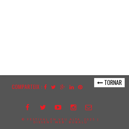
TORNAR
COMPARTEIX :
© FESTIVAL EN VEU ALTA, 2025 |
DISSENY WEB:
BUBALÚ