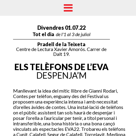
Divendres 01.07.22
Tot el dia
de l'1 al 3 de juliol
Pradell de la Teixeta
Centre de Lectura Xavier Amorós. Carrer de
Dalt 19.
ELS TELÈFONS DE L’EVA
DESPENJA’M
Manllevant la idea del mític llibre de Gianni Rodari,
Contes per telèfon, enguany des del Festival us
proposem una experiència intensa i amb necessitat
d’orelles àvides de contes. Una instal·lació de telèfons
on el públic assistent tan sols haurà de despenjar i
posar l’orella a l’auricular per tenir, a títol personal i
intransferible, una bona història o una bona cançó
vinculats als espectacles EVA22. Trobareu els telèfons
a Cunit, Calafell, Segur de Calafell, Torrelavit, Mediona