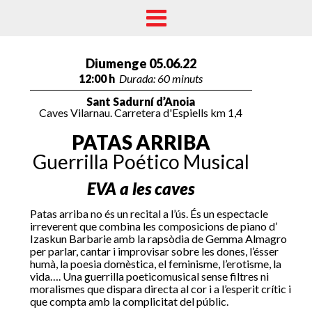
Diumenge 05.06.22
12:00 h
Durada: 60 minuts
Sant Sadurní d’Anoia
Caves Vilarnau. Carretera d'Espiells km 1,4
PATAS ARRIBA
Guerrilla Poético Musical
EVA a les caves
Patas arriba no és un recital a l’ús. És un espectacle
irreverent que combina les composicions de piano d’
Izaskun Barbarie amb la rapsòdia de Gemma Almagro
per parlar, cantar i improvisar sobre les dones, l’ésser
humà, la poesia domèstica, el feminisme, l’erotisme, la
vida…. Una guerrilla poeticomusical sense filtres ni
moralismes que dispara directa al cor i a l’esperit crític i
que compta amb la complicitat del públic.