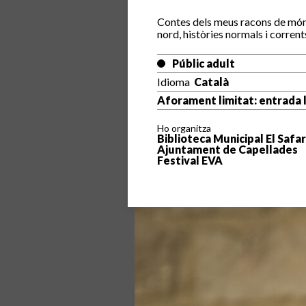
Contes dels meus racons de món qu
nord, històries normals i corrent
Públic adult
Idioma
Català
Aforament limitat: entrada l
Ho organitza
Biblioteca Municipal El Safa
Ajuntament de Capellades
Festival EVA