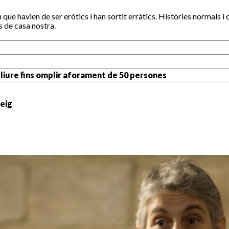
e havien de ser eròtics i han sortit erràtics. Històries normals i 
s de casa nostra.
liure fins omplir aforament de 50 persones
reig