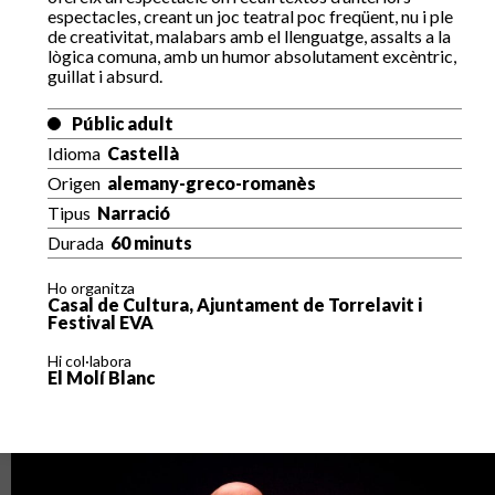
espectacles, creant un joc teatral poc freqüent, nu i ple
de creativitat, malabars amb el llenguatge, assalts a la
lògica comuna, amb un humor absolutament excèntric,
guillat i absurd.
Públic adult
Idioma
Castellà
Origen
alemany-greco-romanès
Tipus
Narració
Durada
60 minuts
Ho organitza
Casal de Cultura, Ajuntament de Torrelavit i
Festival EVA
Hi col·labora
El Molí Blanc