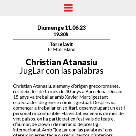
Diumenge 11.06.23
19.30h
Torrelavit
El Molí Blanc
Christian Atanasiu
JugLar con las palabras
Christian Atanasiu, alemany d’origen grecoromanes,
resideix des de fa més de 30 anys a Barcelona. Durant
15 anys va treballar amb Xavier Martí gestant
espectacles de gènere còmic i gestual. Després va
començar a treballar en solitari, desenvolupant un estil
personal i inconfusible. Ha visitat escenaris de més de
vint països, on ha participat en festivals de teatre,
d’humor, de clown i de narració de prestigi
internacional. Amb “jugLar con las palabras” ens
ofereix un espectacle on recull textos d’anteriors