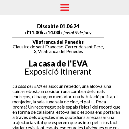
Dissabte 01.06.24
d'11.00h a 14.00h
fins al 9 de juny
Vilafranca del Penedès
Claustre de sant Francesc. Carrer de sant Pere,
3, Vilafranca del Penedès
La casa de l'EVA
Exposició itinerant
La casa de l’EVA
és això: un rebedor, una alcova, una
⁠cuina-rebost, un cosidor i una cambra dels mals
endreços, el bany, un menjador, una habitació petita, el
menjador, la sala i una sala de cine, el pati… Poca
broma! Un recorregut pels espais físics i del record que
en forma de calaixera, estovalles o espona ens portaran
a través dels objectes més quotidians a repassar una
trajectòria vital que esperem que us interpel·li i us faci
viatjar revisitant espais, espectacles i vivències que ens