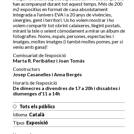
han acompanyat durant tot aquest temps. Més de 200
m2 expositius en format de casa absolutament
integrada a l’univers EVA i a 20 anys de vivències,
sinergies, gent i territori. Us ho volem mostrar i ho
volem compartir tot obrint calaixeres, llegint postals,
mirant la tele o seient còmodament a mirar un àlbum de
fotografies. Noms, espais, persones, espectacles i
imatges, moltes imatges (i també moltes pomes, per si
veniu amb gana)!
Comissariat de l’exposició
Marta R. Peribáñez i Joan Tomás
Constructors
Josep Casanelles i Anna Bergés
Horaris de l’exposició
De dimecres a divendres de 17 a 20h i dissabtes i
diumenges d’11 a 14h
Tots els públics
Idioma
Català
Tipus
Exposició