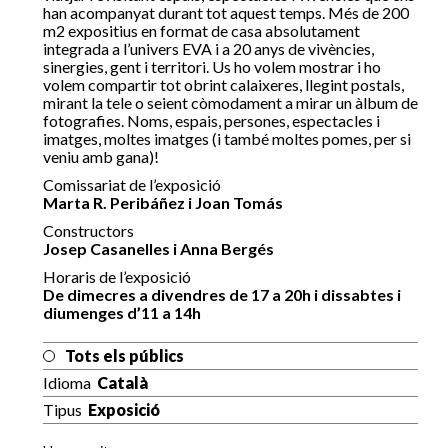
han acompanyat durant tot aquest temps. Més de 200
m2 expositius en format de casa absolutament
integrada a l’univers EVA i a 20 anys de vivències,
sinergies, gent i territori. Us ho volem mostrar i ho
volem compartir tot obrint calaixeres, llegint postals,
mirant la tele o seient còmodament a mirar un àlbum de
fotografies. Noms, espais, persones, espectacles i
imatges, moltes imatges (i també moltes pomes, per si
veniu amb gana)!
Comissariat de l’exposició
Marta R. Peribáñez i Joan Tomás
Constructors
Josep Casanelles i Anna Bergés
Horaris de l’exposició
De dimecres a divendres de 17 a 20h i dissabtes i
diumenges d’11 a 14h
Tots els públics
Idioma
Català
Tipus
Exposició