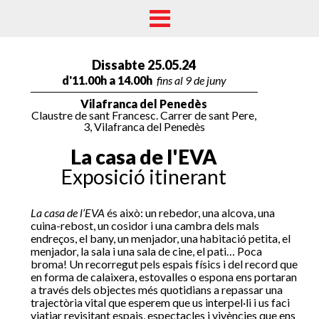
Dissabte 25.05.24
d'11.00h a 14.00h
fins al 9 de juny
Vilafranca del Penedès
Claustre de sant Francesc. Carrer de sant Pere,
3, Vilafranca del Penedès
La casa de l'EVA
Exposició itinerant
La casa de l’EVA
és això: un rebedor, una alcova, una
⁠cuina-rebost, un cosidor i una cambra dels mals
endreços, el bany, un menjador, una habitació petita, el
menjador, la sala i una sala de cine, el pati… Poca
broma! Un recorregut pels espais físics i del record que
en forma de calaixera, estovalles o espona ens portaran
a través dels objectes més quotidians a repassar una
trajectòria vital que esperem que us interpel·li i us faci
viatjar revisitant espais, espectacles i vivències que ens