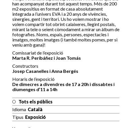
han acompanyat durant tot aquest temps. Més de 200
m2 expositius en format de casa absolutament
integrada a l’univers EVA i a 20 anys de vivències,
sinergies, gent i territori. Us ho volem mostrar i ho
volem compartir tot obrint calaixeres, llegint postals,
mirant la tele o seient còmodament a mirar un àlbum de
fotografies. Noms, espais, persones, espectacles i
imatges, moltes imatges (i també moltes pomes, per si
veniu amb gana)!
Comissariat de l’exposició
Marta R. Peribáñez i Joan Tomás
Constructors
Josep Casanelles i Anna Bergés
Horaris de l’exposició
De dimecres a divendres de 17 a 20h i dissabtes i
diumenges d’11 a 14h
Tots els públics
Idioma
Català
Tipus
Exposició