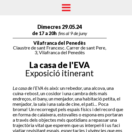
Dimecres 29.05.24
de 17 a 20h
fins al 9 de juny
Vilafranca del Penedès
Claustre de sant Francesc. Carrer de sant Pere,
3, Vilafranca del Penedès
La casa de l'EVA
Exposició itinerant
La casa de l’EVA
és això: un rebedor, una alcova, una
⁠cuina-rebost, un cosidor i una cambra dels mals
endreços, el bany, un menjador, una habitació petita, el
menjador, la sala i una sala de cine, el pati… Poca
broma! Un recorregut pels espais físics i del record que
en forma de calaixera, estovalles o espona ens portaran
a través dels objectes més quotidians a repassar una
trajectòria vital que esperem que us interpel·li i us faci
viatjar revisitant espais, espectacles i vivències que ens