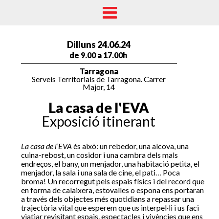
Dilluns 24.06.24
de 9.00 a 17.00h
Tarragona
Serveis Territorials de Tarragona. Carrer
Major, 14
La casa de l'EVA
Exposició itinerant
La casa de l’EVA
és això: un rebedor, una alcova, una
⁠cuina-rebost, un cosidor i una cambra dels mals
endreços, el bany, un menjador, una habitació petita, el
menjador, la sala i una sala de cine, el pati… Poca
broma! Un recorregut pels espais físics i del record que
en forma de calaixera, estovalles o espona ens portaran
a través dels objectes més quotidians a repassar una
trajectòria vital que esperem que us interpel·li i us faci
viatjar revisitant espais, espectacles i vivències que ens