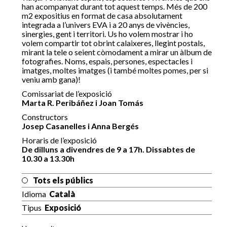
han acompanyat durant tot aquest temps. Més de 200
m2 expositius en format de casa absolutament
integrada a l’univers EVA i a 20 anys de vivències,
sinergies, gent i territori. Us ho volem mostrar i ho
volem compartir tot obrint calaixeres, llegint postals,
mirant la tele o seient còmodament a mirar un àlbum de
fotografies. Noms, espais, persones, espectacles i
imatges, moltes imatges (i també moltes pomes, per si
veniu amb gana)!
Comissariat de l’exposició
Marta R. Peribáñez i Joan Tomás
Constructors
Josep Casanelles i Anna Bergés
Horaris de l’exposició
De dilluns a divendres de 9 a 17h. Dissabtes de
10.30 a 13.30h
Tots els públics
Idioma
Català
Tipus
Exposició