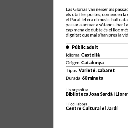
Las Glorias van néixer als passa
els obri les portes, comencen la
el Paral·lel era el music-hall c
passar a actuar a sótanos-bar i a
cap mena de dubte és el lloc més 
dignitat que mai s’han pres la vid
Públic adult
Idioma
Castellà
Origen
Catalunya
Tipus
Varieté, cabaret
Durada
60 minuts
Ho organitza
Biblioteca Joan Sardà i Llore
Hi col·labora
Centre Cultural el Jardí