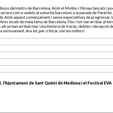
dissos del metro de Barcelona. Amb el Molino i l’Arnau tancats i p
 carrera com a vedets al suburbà barceloní, a la parada de Paral·le
atalà. Amb aquest començament i sense expectatives de progressar, l
ltres locals de mala fama de Barcelona. Fins i tot van arribar al te
alt on han arribat mai. Una història de fracàs, dubtes i decepció de
a seriosament. Ara bé, per criticar, són les millors!
t, l’Ajuntament de Sant Quintí de Mediona i el Festival EVA