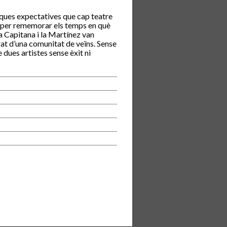
oques expectatives que cap teatre
l, per rememorar els temps en què
a Capitana i la Martínez van
rrat d’una comunitat de veïns. Sense
 dues artistes sense èxit ni