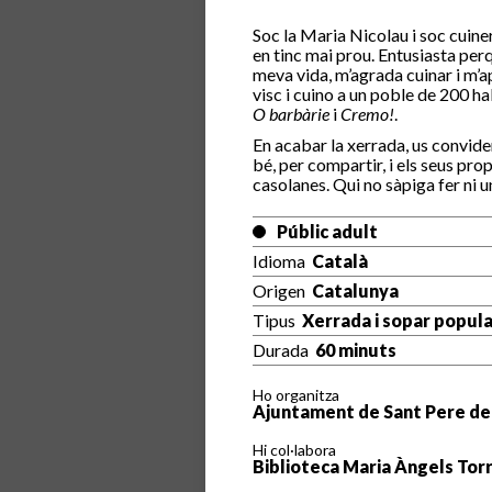
Soc la Maria Nicolau i soc cuiner
en tinc mai prou. Entusiasta perqu
meva vida, m’agrada cuinar i m’ap
visc i cuino a un poble de 200 h
O barbàrie
i
Cremo!
.
En acabar la xerrada, us convide
bé, per compartir, i els seus pro
casolanes. Qui no sàpiga fer ni 
Públic adult
Idioma
Català
Origen
Catalunya
Tipus
Xerrada i sopar popula
Durada
60 minuts
Ho organitza
Ajuntament de Sant Pere de R
Hi col·labora
Biblioteca Maria Àngels Torr