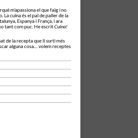
rquè m’apassiona el que faig i no
 La cuina és el pal de paller de la
alunya, Espanya i França, i ara
ixo tant com puc. He escrit
Cuina!
t de la recepta que li surti més
a buscar alguna cosa… volem receptes