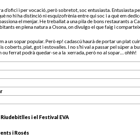
a d’ofici i per vocació, però sobretot, soc entusiasta. Entusiasta pe
è no hi ha distinció ni esquizofrènia entre qui soc i a què em dedico.
assiona el menjar. He treballat a una pila de bons restaurants a Cat
abitants en plena natura a Osona, on divulgo el que faig i comparte
m a un sopar popular. Però ep! cadascú haurà de portar un plat cuina
pis coberts, plat, got i estovalles. I no s’hi val a passar pel súper 
un ou ferrat podrà quedar-se a la xerrada, però no al sopar… ohhh!
r
iudebitlles i el Festival EVA
ents i Rosés