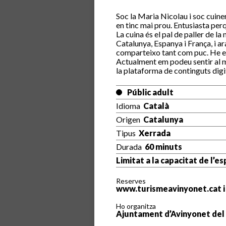
Soc la Maria Nicolau i soc cuiner
en tinc mai prou. Entusiasta perq
La cuina és el pal de paller de l
Catalunya, Espanya i França, i ar
comparteixo tant com puc. He e
Actualment em podeu sentir al m
la plataforma de continguts digi
Públic adult
Idioma
Català
Origen
Catalunya
Tipus
Xerrada
Durada
60 minuts
Limitat a la capacitat de l’es
Reserves
www.turismeavinyonet.cat i 
Ho organitza
Ajuntament d’Avinyonet del 