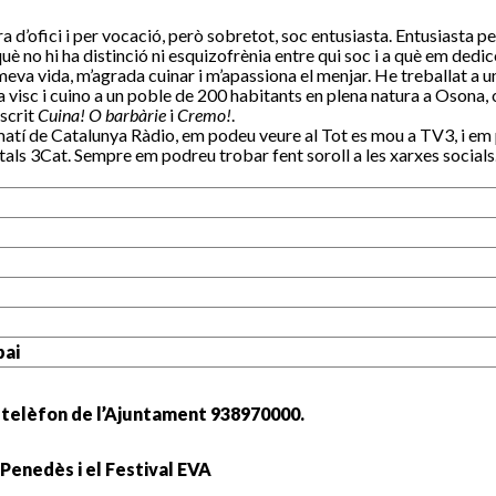
a d’ofici i per vocació, però sobretot, soc entusiasta. Entusiasta pe
uè no hi ha distinció ni esquizofrènia entre qui soc i a què em dedic
a meva vida, m’agrada cuinar i m’apassiona el menjar. He treballat a 
a visc i cuino a un poble de 200 habitants en plena natura a Osona, o
scrit
Cuina! O barbàrie
i
Cremo!
.
atí de Catalunya Ràdio, em podeu veure al Tot es mou a TV3, i em 
tals 3Cat. Sempre em podreu trobar fent soroll a les xarxes socials
pai
telèfon de l’Ajuntament 938970000.
Penedès i el Festival EVA