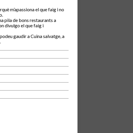
rquè m’apassiona el que faig i no
o.
una pila de bons restaurants a
n divulgo el que faig i
podeu gaudir a Cuina salvatge, a
.