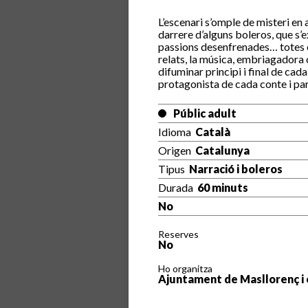
L’escenari s’omple de misteri en
darrere d’alguns boleros, que s’
passions desenfrenades… totes e
relats, la música, embriagadora
difuminar principi i final de cada
protagonista de cada conte i par
Públic adult
Idioma
Català
Origen
Catalunya
Tipus
Narració i boleros
Durada
60 minuts
No
Reserves
No
Ho organitza
Ajuntament de Masllorenç i 