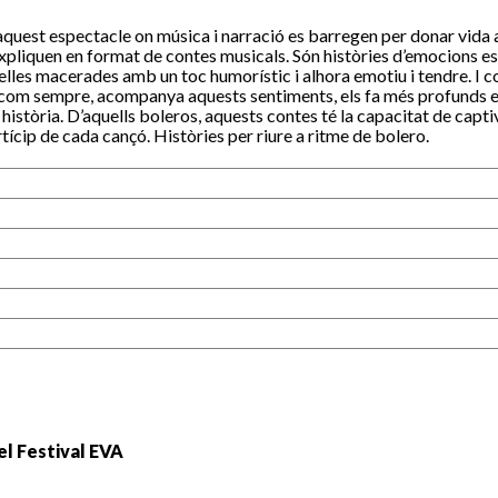
 aquest espectacle on música i narració es barregen per donar vida
expliquen en format de contes musicals. Són històries d’emocions e
lles macerades amb un toc humorístic i alhora emotiu i tendre. I 
 com sempre, acompanya aquests sentiments, els fa més profunds 
 història. D’aquells boleros, aquests contes té la capacitat de captiv
tícip de cada cançó. Històries per riure a ritme de bolero.
el Festival EVA