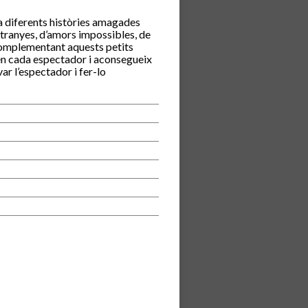
 a diferents històries amagades
stranyes, d’amors impossibles, de
complementant aquests petits
en cada espectador i aconsegueix
ar l’espectador i fer-lo