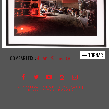
TORNAR
COMPARTEIX :
© FESTIVAL EN VEU ALTA, 2025 |
DISSENY WEB:
BUBALÚ