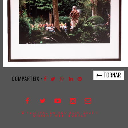
TORNAR
COMPARTEIX :
© FESTIVAL EN VEU ALTA, 2025 |
DISSENY WEB:
BUBALÚ